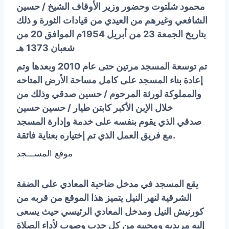
محمود شلتوت وحضور وزير الأوقاف الشيخ / حسين
الشافعي وغيرهم من العيدي من قيادات الثورة و ذلك
بتاريخ الجمعة 23 من أبريل 1954م الموافق 20 من
شعبان 1373 هـ
تم توسعة المسجد مرتين حتى عام 2010 وبعدها وتم
إعادة بناء المسجد على كامل مساحة الأرض المتاحه
والمملوكة لورثة المرحوم / حسين صدقي وذلك من
خلال الإبن الأكبر كابتن طيار / حسين حسين
صدقي
الذي يقوم
بنفسه على خدمة وإدارة المسجد
مع فريق العمل الذي تم إختياره بعناية فائقة.
موقع المســـجد
يقع المسجد في مدخل ضاحية المعادي على الضفة
الشرقية لنهر النيل
يتميز هذا الموقع من قربه من
كورنيش النيل ومدخل المعادي الرئيسي
حيث يسعى
إليه مريديه ومحبيه من كل حدب وصوب لأداء الصلاة