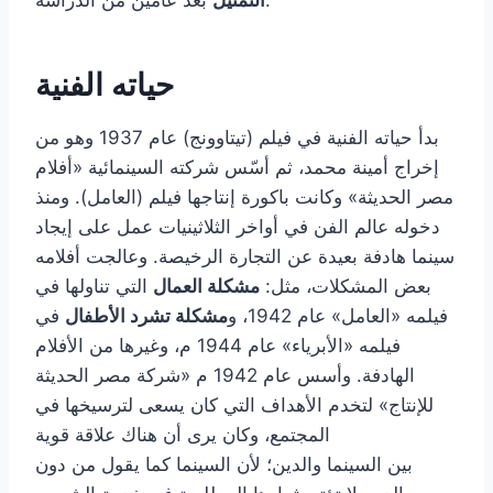
حياته الفنية
بدأ حياته الفنية في فيلم (تيتاوونج) عام 1937 وهو من
إخراج أمينة محمد، ثم أسّس شركته السينمائية «أفلام
مصر الحديثة» وكانت باكورة إنتاجها فيلم (العامل). ومنذ
دخوله عالم الفن في أواخر الثلاثينيات عمل على إيجاد
سينما هادفة بعيدة عن التجارة الرخيصة. وعالجت أفلامه
بعض المشكلات، مثل:
مشكلة العمال
التي تناولها في
فيلمه «العامل» عام 1942، و
مشكلة تشرد الأطفال
في
فيلمه «الأبرياء» عام 1944 م، وغيرها من الأفلام
الهادفة. وأسس عام 1942 م «شركة مصر الحديثة
للإنتاج» لتخدم الأهداف التي كان يسعى لترسيخها في
المجتمع، وكان يرى أن هناك علاقة قوية
بين السينما والدين؛ لأن السينما كما يقول من دون