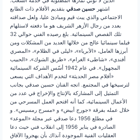
الدين لا تؤتي ثمارها المطلوبة في خدمة الشعب.
اشتهر
حسين صدقي
بتقديم الأفلام ذات الطابع
الاجتماعي والذي يبث قيم ومبادئ عليا، ولعل صداقته
بعدد من رجال الأزهر الشريف هو ما دفعته لاستلهام
تلك القصص السينمائية. بلغ رصيده الفني حوالي 32
فيلما سينمائيا عالج من خلالها العديد من المشكلات ومن
أبرزها العامل، «الأبرياء»، «ليلى في الظلام»، «المصري
أفندي»، «شاطىء الغرام»، «طريق الشوك»، «الحبيب
المجهول». في عام 1942 أسّس الشركة السينمائية
«أفلام مصر الحديثة» لتخدم الأهداف التي يسعى
لترسيخها في المجتمع. اتجه الفنان حسين صدقي بجانب
التمثيل إلى المشاركة بالإنتاج والإخراج في عدد من
الأعمال السينمائية، كما أنه اقتحم العمل المسرحي من
خلال عمله بفرقة «جورج أبيض» و «مسرح رمسيس». و
في مطلع 1956 دعا صدقي عبر مجلة «الموعد»
الصادرة في يناير 1956 إلى انقلاب فني حيث دعا
العقليات الفنية الموجودة آنذاك بأن يهجروا الآفاق