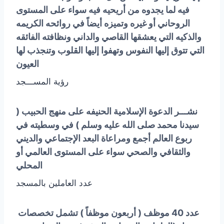
فيه لما يجدوه من أريحيه فيه سواء على المستوى
الروحاني أو غيره
وتميزه أيضاً في روائحه الكريمه
والذكيه التي يعشقها القاصي والداني ونظافته الفائقه
التي تتوق إليها
النفوس وتهفوا إليها القلوب وتنجذب لها
العيون
رؤية المســـجد
نشـــر الدعوة الإسلامية الحنيفه على منهج الحبيب
(
سيدنا محمد صلى الله عليه وسلم )
في وسطيته في
ربوع العالم أجمع
ومراعاة البعد الإجتماعي والديني
والثقافي والصحي
سواء على
المستوى العالمي أو
المحلي
عدد العاملين بالمسجد
عدد 40 موظف ( أربعون موظفاً )
تشمل تخصصات