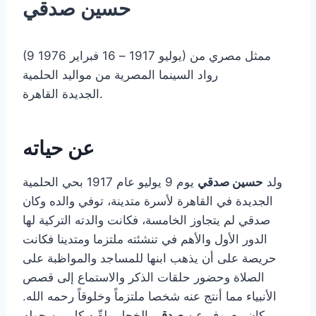
حسين صدقي
(9 يوليو 1917 – 16 فبراير 1976) ممثل مصري من
رواد السينما المصرية من مواليد الحلمية
الجديدة القاهرة.
عن حياته
ولد
حسين صدقي
يوم 9 يوليو عام 1917 بحي الحلمية
الجديدة في القاهرة لأسرة متدينة، توفي والده وكان
صدقي لم يتجاوز الخامسة، فكانت والدته التركية لها
الدور الأول والأهم في تنشئته ملتزما ومتدينا فكانت
حريصة على أن يذهب ابنها للمساجد والمواظبة على
الصلاة وحضور حلقات الذكر والاستماع إلى قصص
الأنبياء مما أنتج عنه شخصا ملتزماً وخلوقاً رحمه الله.
كان معروف عن
صدقي
الخجل ولقّبه كل من حوله