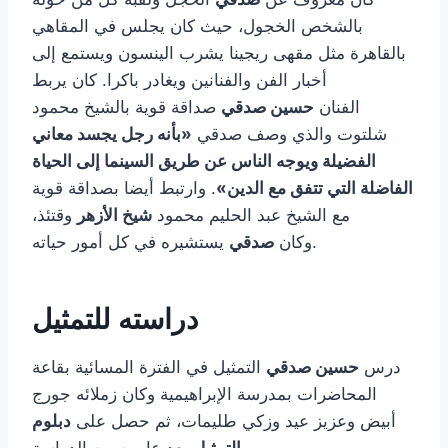
بالشخص الخجول، حيث كان يجلس في المقاهي
بالقاهرة مثل مقهى ريجينا يشرب الينسون ويستمع إلى
أخبار الفن والفنانين ويغادر باكرا. كان يربط
الفنان
حسين صدقي
صداقة قوية بالشيخ محمود
شلتوت والذي وصف صدقي
«بأنه رجل يجسد معاني
الفضيلة ويوجه الناس عن طريق السينما إلى الحياة
الفاضلة التي تتفق مع الدين»
. وارتبط أيضا بصداقة قوية
مع الشيخ عبد الحليم محمود
شيخ الأزهر
وقتئذ،
يستشيره في كل أمور حياته.
وكان
صدقي
دراسته للتمثيل
درس
حسين صدقي
التمثيل في الفترة المسائية بقاعة
المحاضرات بمدرسة الإبراهيمية وكان زملائه جورج
أبيض وعزيز عيد وزكي طليمات، ثم حصل على
دبلوم
بعد عامين من الدراسة.
التمثيل