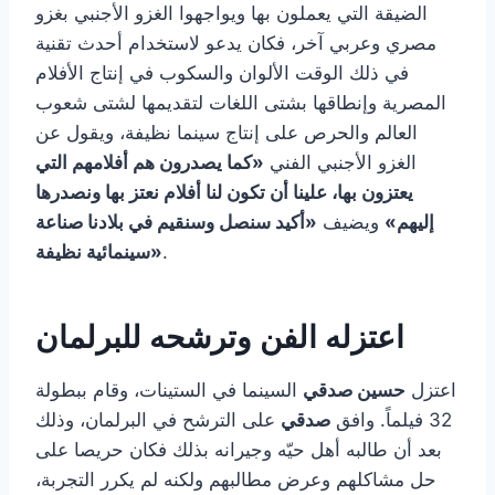
الضيقة التي يعملون بها ويواجهوا الغزو الأجنبي بغزو
مصري وعربي آخر، فكان يدعو لاستخدام أحدث تقنية
في ذلك الوقت الألوان والسكوب في إنتاج الأفلام
المصرية وإنطاقها بشتى اللغات لتقديمها لشتى شعوب
العالم والحرص على إنتاج سينما نظيفة، ويقول عن
الغزو الأجنبي الفني
«كما يصدرون هم أفلامهم التي
يعتزون بها، علينا أن تكون لنا أفلام نعتز بها ونصدرها
إليهم»
ويضيف
«أكيد سنصل وسنقيم في بلادنا صناعة
.
سينمائية نظيفة»
اعتزله الفن وترشحه للبرلمان
اعتزل
حسين صدقي
السينما في الستينات، وقام ببطولة
32 فيلماً. وافق
صدقي
على الترشح في البرلمان، وذلك
بعد أن طالبه أهل حيّه وجيرانه بذلك فكان حريصا على
حل مشاكلهم وعرض مطالبهم ولكنه لم يكرر التجربة،