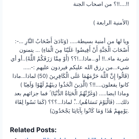
..!!؟ من اصحاب الجنة..!!
( الأمنية الرابعة)
:-… ويا لها من أمنية بسيطة….. (وَنَادَىٰ أَصْحَابُ النَّارِ
أَصْحَابَ الْجَنَّةِ أَنْ أَفِيضُوا عَلَيْنَا مِنَ الْمَاءِ) … يتمنون
شربة ماء..!! أو…ماذا…!؟؟ (أَوْ مِمَّا رَزَقَكُمُ اللَّهُ)..أو أي
شيء…من رزق الله عليكم فيردون عليهم :-…..
(قَالُوا إِنَّ اللَّهَ حَرَّمَهُمَا عَلَى الْكَافِرِينَ (50) لماذا…ماذا
كانوا يفعلون….!!؟ (الَّذِينَ اتَّخَذُوا دِينَهُمْ لَهْوًا وَلَعِبًا )
وماذا ايضا….. (وَغَرَّتْهُمُ الْحَيَاةُ الدُّنْيَا) ۚ فما جزائهم بعد
ذلك… (فَالْيَوْمَ نَنسَاهُم)…ْ لماذا…؟؟؟ (كَمَا نَسُوا لِقَاءَ
يَوْمِهِمْ هَٰذَا وَمَا كَانُوا بِآيَاتِنَا يَجْحَدُونَ).
Related Posts: