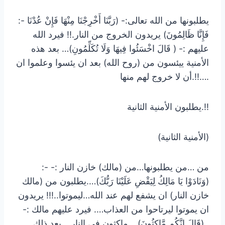
:- يطلبونها من الله تعالى:- (رَبَّنَا أَخْرِجْنَا مِنْهَا فَإِنْ عُدْنَا
فَإِنَّا ظَالِمُونَ) يريدون الخروج من النار.!! فيرد الله
عليهم :- ( قَالَ اخْسَئُوا فِيهَا وَلَا تُكَلِّمُونِ)… بعد هذه
الأمنية ييئسون من (روح الله) بعد ان يئسوا وعلموا ان
أن لا خروج لهم منها.!!….
يطلبون الأمنية الثانية.!!
(الأمنية الثانية)
:- من …من يطلبونها…من (مالك) خازن النار :-
(وَنَادَوْا يَا مَالِكُ لِيَقْضِ عَلَيْنَا رَبُّكَ)….يطلبون من (مالك
خازن النار) ان يشفع لهم عند الله…ليموتوا..!!! يريدون
ان يموتوا ليرتاحوا من العذاب…. فيرد عليهم مالك :-
(قَالَ إِنَّكُم مَّاكِثُونَ)….ماكثون في النار… بعد ذلك..