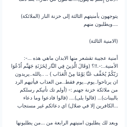
يتوجهون بأمنيتهم الثالثة إلى خزنة النار (الملائكة)
ويطلبون منهم….
(الامنية الثالثة)
:-… أمنية عجيبة تقشعر منها الابدان ماهي هذه
الأمنية..:-.!!؟ (وَقَالَ الَّذِينَ فِي النَّار لِخَزَنَةِ جَهَنَّم اُدْعُوَا
رَبّكُمْ يُخَفِّف عَنَّا يَوْمًا مِنْ الْعَذَاب } .. ..يالله..يريدون
ان يرتاحوا..يوم…يوم فقط..من العذاب فيأتيهم الرد
من ملائكة خزنة جهنم :- (أولم تك تأتيكم رسلكم
بالبينات)… (قالوا بلى)…. (قالوا فادعوا وما دعاء
الكافرين إلا في ضلال) اي دعائكم غير مستجاب…
وبعد لك يطلبون امنيتهم الرابعة من …من يطلبونها