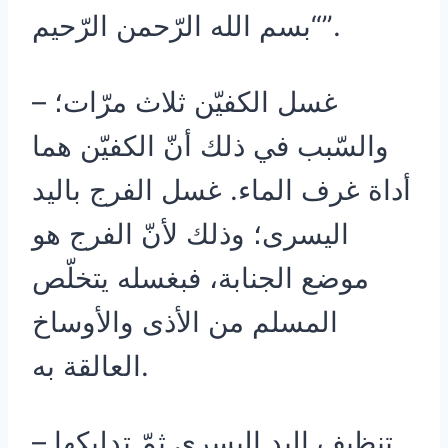
“بسم الله الرّحمن الرّحيم”.
– غسل الكفيّن ثلاث مرّات؛
والسّبب في ذلك أنّ الكفيّن هما
أداة غرف الماء. غسل الفرج باليد
اليسرى؛ وذلك لأنّ الفرج هو
موضع الجنابة، فبغسله يتخلّص
المسلم من الأذى والأوساخ
العالقة به.
– تنظيف اليد اليسرى ثمّ تدليكها