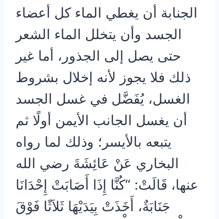
الجنابة أن يغطي الماء كل أعضاء
الجسد وأن يتخلل الماء الشعر
حتى يصل إلى الجذور، أما غير
ذلك فلا يجوز لأنه إخلال بشروط
الغسل، يُفَضَّل في غسل الجسد
أن يغسل الجانب الأيمن أولًا ثم
يتبعه بالأيسر؛ وذلك لما رواه
البخاري عَنْ عَائِشَةَ رضي الله
عنها، قَالَتْ: “كُنَّا إِذَا أَصَابَتْ إِحْدَانَا
جَنَابَةٌ، أَخَذَتْ بِيَدَيْهَا ثَلاَثًا فَوْقَ