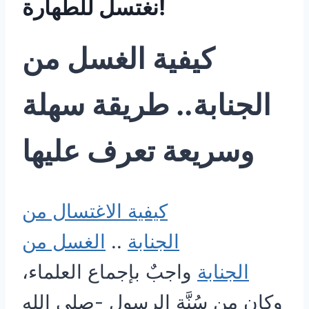
نغتسل للطهارة!
كيفية الغسل من
الجنابة.. طريقة سهلة
وسريعة تعرف عليها
كيفية الاغتسال من
الجنابة
..
الغسل من
الجنابة
واجبٌ بإجماع العلماء،
وكان مِن سُنَّة الرسول -صلى الله