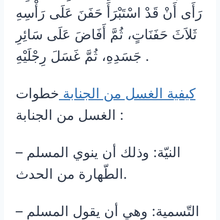
رَأَى أَنْ قَدْ اسْتَبْرَأَ حَفَنَ عَلَى رَأْسِهِ
ثَلاَثَ حَفَنَاتٍ، ثُمَّ أَفَاضَ عَلَى سَائِرِ
جَسَدِهِ، ثُمَّ غَسَلَ رِجْلَيْهِ .
كيفية الغسل من الجنابة
خطوات
الغسل من الجنابة :
– النيّة: وذلك أن ينوي المسلم
الطّهارة من الحدث.
– التّسمية: وهي أن يقول المسلم