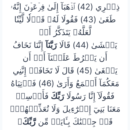
ذِكۡرِي (42) ٱذۡهَبَآ إِلَىٰ فِرۡعَوۡنَ إِنَّهُۥ
طَغَىٰ (43) فَقُولَا لَهُۥ قَوۡلٗا لَّيِّنٗا
لَّعَلَّهُۥ يَتَذَكَّرُ أَوۡ
يَخۡشَىٰ (44) قَالَا
رَبَّنَآ
إِنَّنَا نَخَافُ
أَن يَفۡرُطَ عَلَيۡنَآ أَوۡ أَن
يَطۡغَىٰ (45) قَالَ لَا تَخَافَآۖ إِنَّنِي
مَعَكُمَآ أَسۡمَعُ وَأَرَىٰ (46) فَأۡتِيَاهُ
فَقُولَآ إِنَّا رَسُولَا
رَبِّكَ
فَأَرۡسِلۡ
مَعَنَا بَنِيٓ إِسۡرَٰٓءِيلَ وَلَا تُعَذِّبۡهُمۡۖ
قَدۡ جِئۡنَٰكَ بِـَٔايَةٖ مِّن
رَّبِّكَ
ۖ