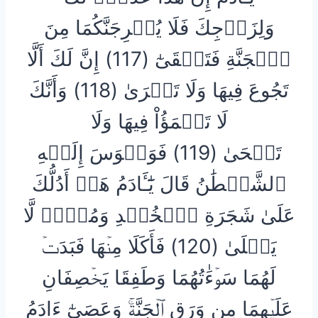
وَلِزَوۡجِكَ فَلَا يُخۡرِجَنَّكُمَا مِنَ
ٱلۡجَنَّةِ فَتَشۡقَىٰٓ (117) إِنَّ لَكَ أَلَّا
تَجُوعَ فِيهَا وَلَا تَعۡرَىٰ (118) وَأَنَّكَ
لَا تَظۡمَؤُاْ فِيهَا وَلَا
تَضۡحَىٰ (119) فَوَسۡوَسَ إِلَيۡهِ
ٱلشَّيۡطَٰنُ قَالَ يَٰٓـَٔادَمُ هَلۡ أَدُلُّكَ
عَلَىٰ شَجَرَةِ ٱلۡخُلۡدِ وَمُلۡكٖ لَّا
يَبۡلَىٰ (120) فَأَكَلَا مِنۡهَا فَبَدَتۡ
لَهُمَا سَوۡءَٰتُهُمَا وَطَفِقَا يَخۡصِفَانِ
عَلَيۡهِمَا مِن وَرَقِ ٱلۡجَنَّةِۚ وَعَصَىٰٓ ءَادَمُ