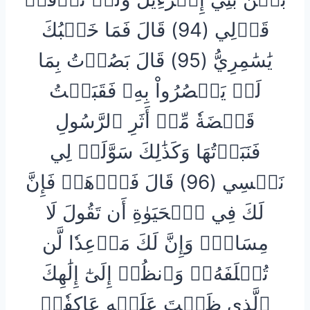
قَوۡلِي (94) قَالَ فَمَا خَطۡبُكَ
يَٰسَٰمِرِيُّ (95) قَالَ بَصُرۡتُ بِمَا
لَمۡ يَبۡصُرُواْ بِهِۦ فَقَبَضۡتُ
قَبۡضَةٗ مِّنۡ أَثَرِ ٱلرَّسُولِ
فَنَبَذۡتُهَا وَكَذَٰلِكَ سَوَّلَتۡ لِي
نَفۡسِي (96) قَالَ فَٱذۡهَبۡ فَإِنَّ
لَكَ فِي ٱلۡحَيَوٰةِ أَن تَقُولَ لَا
مِسَاسَۖ وَإِنَّ لَكَ مَوۡعِدٗا لَّن
تُخۡلَفَهُۥۖ وَٱنظُرۡ إِلَىٰٓ إِلَٰهِكَ
ٱلَّذِي ظَلۡتَ عَلَيۡهِ عَاكِفٗاۖ