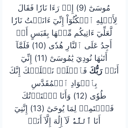
مُوسَىٰٓ (9) إِذۡ رَءَا نَارٗا فَقَالَ
لِأَهۡلِهِ ٱمۡكُثُوٓاْ إِنِّيٓ ءَانَسۡتُ نَارٗا
لَّعَلِّيٓ ءَاتِيكُم مِّنۡهَا بِقَبَسٍ أَوۡ
أَجِدُ عَلَى ٱلنَّارِ هُدٗى (10) فَلَمَّآ
أَتَىٰهَا نُودِيَ يَٰمُوسَىٰٓ (11) إِنِّيٓ
أَنَا۠
رَبُّكَ
فَٱخۡلَعۡ نَعۡلَيۡكَ إِنَّكَ
بِٱلۡوَادِ ٱلۡمُقَدَّسِ
طُوٗى (12) وَأَنَا ٱخۡتَرۡتُكَ
فَٱسۡتَمِعۡ لِمَا يُوحَىٰٓ (13) إِنَّنِيٓ
أَنَا
ٱللَّهُ
لَآ إِلَٰهَ إِلَّآ أَنَا۠