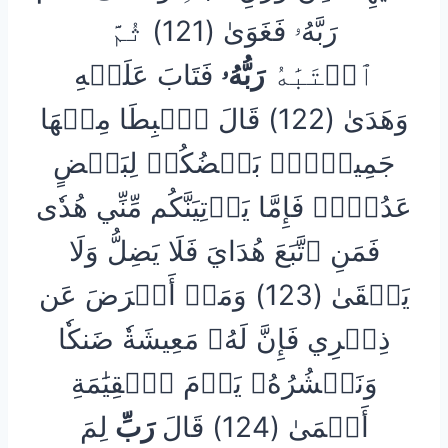
رَبَّهُۥ فَغَوَىٰ (121) ثُمَّ
ٱجۡتَبَٰهُ
رَبُّهُۥ
فَتَابَ عَلَيۡهِ
وَهَدَىٰ (122) قَالَ ٱهۡبِطَا مِنۡهَا
جَمِيعَۢاۖ بَعۡضُكُمۡ لِبَعۡضٍ
عَدُوّٞۖ فَإِمَّا يَأۡتِيَنَّكُم مِّنِّي هُدٗى
فَمَنِ ٱتَّبَعَ هُدَايَ فَلَا يَضِلُّ وَلَا
يَشۡقَىٰ (123) وَمَنۡ أَعۡرَضَ عَن
ذِكۡرِي فَإِنَّ لَهُۥ مَعِيشَةٗ ضَنكٗا
وَنَحۡشُرُهُۥ يَوۡمَ ٱلۡقِيَٰمَةِ
أَعۡمَىٰ (124) قَالَ
رَبِّ
لِمَ