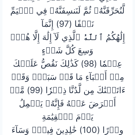
لَّنُحَرِّقَنَّهُۥ ثُمَّ لَنَنسِفَنَّهُۥ فِي ٱلۡيَمِّ
نَسۡفًا (97) إِنَّمَآ
إِلَٰهُكُمُ
ٱللَّهُ
ٱلَّذِي لَآ إِلَٰهَ إِلَّا هُوَۚ
وَسِعَ كُلَّ شَيۡءٍ
عِلۡمٗا (98) كَذَٰلِكَ نَقُصُّ عَلَيۡكَ
مِنۡ أَنۢبَآءِ مَا قَدۡ سَبَقَۚ وَقَدۡ
ءَاتَيۡنَٰكَ مِن لَّدُنَّا ذِكۡرٗا (99) مَّنۡ
أَعۡرَضَ عَنۡهُ فَإِنَّهُۥ يَحۡمِلُ
يَوۡمَ ٱلۡقِيَٰمَةِ
وِزۡرًا (100) خَٰلِدِينَ فِيهِۖ وَسَآءَ