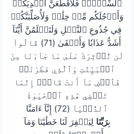
ٱلسِّحۡرَۖ فَلَأُقَطِّعَنَّ أَيۡدِيَكُمۡ
وَأَرۡجُلَكُم مِّنۡ خِلَٰفٖ وَلَأُصَلِّبَنَّكُمۡ
فِي جُذُوعِ ٱلنَّخۡلِ وَلَتَعۡلَمُنَّ أَيُّنَآ
أَشَدُّ عَذَابٗا وَأَبۡقَىٰ (71) قَالُواْ
لَن نُّؤۡثِرَكَ عَلَىٰ مَا جَآءَنَا مِنَ
ٱلۡبَيِّنَٰتِ وَٱلَّذِي فَطَرَنَاۖ
فَٱقۡضِ مَآ أَنتَ قَاضٍۖ إِنَّمَا
تَقۡضِي هَٰذِهِ ٱلۡحَيَوٰةَ
ٱلدُّنۡيَآ (72) إِنَّآ ءَامَنَّا
بِ
رَبِّنَا
لِيَغۡفِرَ لَنَا خَطَٰيَٰنَا وَمَآ