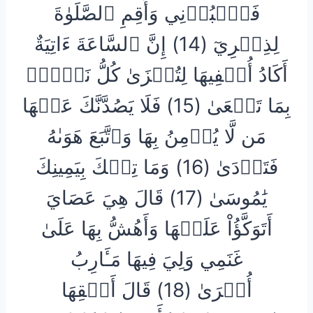
فَٱعۡبُدۡنِي وَأَقِمِ ٱلصَّلَوٰةَ
لِذِكۡرِيٓ (14) إِنَّ ٱلسَّاعَةَ ءَاتِيَةٌ
أَكَادُ أُخۡفِيهَا لِتُجۡزَىٰ كُلُّ نَفۡسِۭ
بِمَا تَسۡعَىٰ (15) فَلَا يَصُدَّنَّكَ عَنۡهَا
مَن لَّا يُؤۡمِنُ بِهَا وَٱتَّبَعَ هَوَىٰهُ
فَتَرۡدَىٰ (16) وَمَا تِلۡكَ بِيَمِينِكَ
يَٰمُوسَىٰ (17) قَالَ هِيَ عَصَايَ
أَتَوَكَّؤُاْ عَلَيۡهَا وَأَهُشُّ بِهَا عَلَىٰ
غَنَمِي وَلِيَ فِيهَا مَـَٔارِبُ
أُخۡرَىٰ (18) قَالَ أَلۡقِهَا