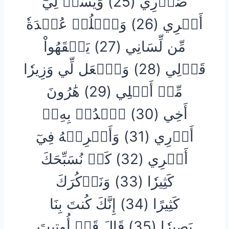
صَدۡرِي (25) وَيَسِّرۡ لِيٓ
أَمۡرِي (26) وَٱحۡلُلۡ عُقۡدَةٗ
مِّن لِّسَانِي (27) يَفۡقَهُواْ
قَوۡلِي (28) وَٱجۡعَل لِّي وَزِيرٗا
مِّنۡ أَهۡلِي (29) هَٰرُونَ
أَخِي (30) ٱشۡدُدۡ بِهِۦٓ
أَزۡرِي (31) وَأَشۡرِكۡهُ فِيٓ
أَمۡرِي (32) كَيۡ نُسَبِّحَكَ
كَثِيرٗا (33) وَنَذۡكُرَكَ
كَثِيرًا (34) إِنَّكَ كُنتَ بِنَا
بَصِيرٗا (35) قَالَ قَدۡ أُوتِيتَ