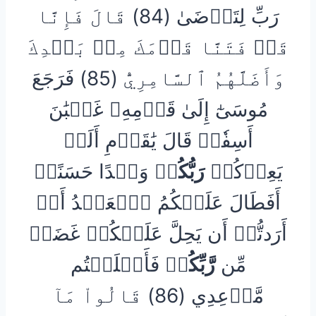
رَبِّ لِتَرۡضَىٰ (84) قَالَ فَإِنَّا
قَدۡ فَتَنَّا قَوۡمَكَ مِنۢ بَعۡدِكَ
وَأَضَلَّهُمُ ٱلسَّامِرِيُّ (85) فَرَجَعَ
مُوسَىٰٓ إِلَىٰ قَوۡمِهِۦ غَضۡبَٰنَ
أَسِفٗاۚ قَالَ يَٰقَوۡمِ أَلَمۡ
يَعِدۡكُمۡ
رَبُّكُمۡ
وَعۡدًا حَسَنًاۚ
أَفَطَالَ عَلَيۡكُمُ ٱلۡعَهۡدُ أَمۡ
أَرَدتُّمۡ أَن يَحِلَّ عَلَيۡكُمۡ غَضَبٞ
مِّن
رَّبِّكُمۡ
فَأَخۡلَفۡتُم
مَّوۡعِدِي (86) قَالُواْ مَآ