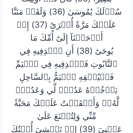
سُؤۡلَكَ يَٰمُوسَىٰ (36) وَلَقَدۡ مَنَنَّا
عَلَيۡكَ مَرَّةً أُخۡرَىٰٓ (37) إِذۡ
أَوۡحَيۡنَآ إِلَىٰٓ أُمِّكَ مَا
يُوحَىٰٓ (38) أَنِ ٱقۡذِفِيهِ فِي
ٱلتَّابُوتِ فَٱقۡذِفِيهِ فِي ٱلۡيَمِّ
فَلۡيُلۡقِهِ ٱلۡيَمُّ بِٱلسَّاحِلِ
يَأۡخُذۡهُ عَدُوّٞ لِّي وَعَدُوّٞ
لَّهُۥۚ وَأَلۡقَيۡتُ عَلَيۡكَ مَحَبَّةٗ
مِّنِّي وَلِتُصۡنَعَ عَلَىٰ
عَيۡنِيٓ (39) إِذۡ تَمۡشِيٓ أُخۡتُكَ