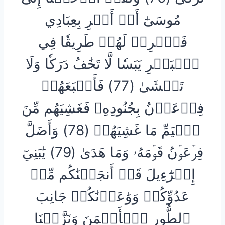
مُوسَىٰٓ أَنۡ أَسۡرِ بِعِبَادِي
فَٱضۡرِبۡ لَهُمۡ طَرِيقٗا فِي
ٱلۡبَحۡرِ يَبَسٗا لَّا تَخَٰفُ دَرَكٗا وَلَا
تَخۡشَىٰ (77) فَأَتۡبَعَهُمۡ
فِرۡعَوۡنُ بِجُنُودِهِۦ فَغَشِيَهُم مِّنَ
ٱلۡيَمِّ مَا غَشِيَهُمۡ (78) وَأَضَلَّ
فِرۡعَوۡنُ قَوۡمَهُۥ وَمَا هَدَىٰ (79) يَٰبَنِيٓ
إِسۡرَٰٓءِيلَ قَدۡ أَنجَيۡنَٰكُم مِّنۡ
عَدُوِّكُمۡ وَوَٰعَدۡنَٰكُمۡ جَانِبَ
ٱلطُّورِ ٱلۡأَيۡمَنَ وَنَزَّلۡنَا