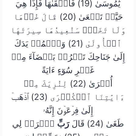
يَٰمُوسَىٰ (19) فَأَلۡقَىٰهَا فَإِذَا هِيَ
حَيَّةٞ تَسۡعَىٰ (20) قَالَ خُذۡهَا
وَلَا تَخَفۡۖ سَنُعِيدُهَا سِيرَتَهَا
ٱلۡأُولَىٰ (21) وَٱضۡمُمۡ يَدَكَ
إِلَىٰ جَنَاحِكَ تَخۡرُجۡ بَيۡضَآءَ مِنۡ
غَيۡرِ سُوٓءٍ ءَايَةً
أُخۡرَىٰ (22) لِنُرِيَكَ مِنۡ
ءَايَٰتِنَا ٱلۡكُبۡرَى (23) ٱذۡهَبۡ
إِلَىٰ فِرۡعَوۡنَ إِنَّهُۥ
طَغَىٰ (24) قَالَ
رَبِّ
ٱشۡرَحۡ لِي