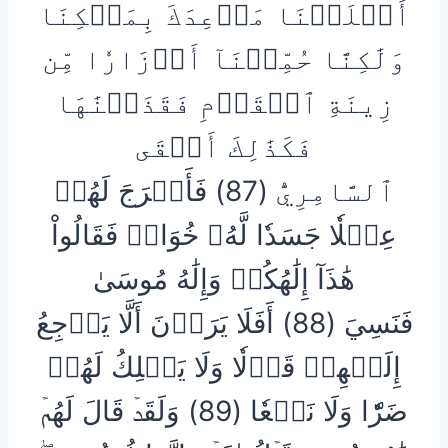
أَخۡلَفۡنَا مَوۡعِدَكَ بِمَلۡكِنَا
وَلَٰكِنَّا حُمِّلۡنَآ أَوۡزَارٗا مِّن
زِينَةِ ٱلۡقَوۡمِ فَقَذَفۡنَٰهَا
فَكَذَٰلِكَ أَلۡقَى
ٱلسَّامِرِيُّ (87) فَأَخۡرَجَ لَهُمۡ
عِجۡلٗا جَسَدٗا لَّهُۥ خُوَارٞ فَقَالُواْ
هَٰذَآ إِلَٰهُكُمۡ وَإِلَٰهُ مُوسَىٰ
فَنَسِيَ (88) أَفَلَا يَرَوۡنَ أَلَّا يَرۡجِعُ
إِلَيۡهِمۡ قَوۡلٗا وَلَا يَمۡلِكُ لَهُمۡ
ضَرّٗا وَلَا نَفۡعٗا (89) وَلَقَدۡ قَالَ لَهُمۡ