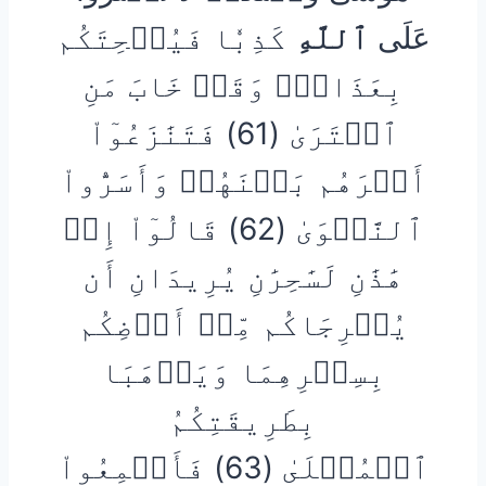
عَلَى
ٱللَّهِ
كَذِبٗا فَيُسۡحِتَكُم
بِعَذَابٖۖ وَقَدۡ خَابَ مَنِ
ٱفۡتَرَىٰ (61) فَتَنَٰزَعُوٓاْ
أَمۡرَهُم بَيۡنَهُمۡ وَأَسَرُّواْ
ٱلنَّجۡوَىٰ (62) قَالُوٓاْ إِنۡ
هَٰذَٰنِ لَسَٰحِرَٰنِ يُرِيدَانِ أَن
يُخۡرِجَاكُم مِّنۡ أَرۡضِكُم
بِسِحۡرِهِمَا وَيَذۡهَبَا
بِطَرِيقَتِكُمُ
ٱلۡمُثۡلَىٰ (63) فَأَجۡمِعُواْ