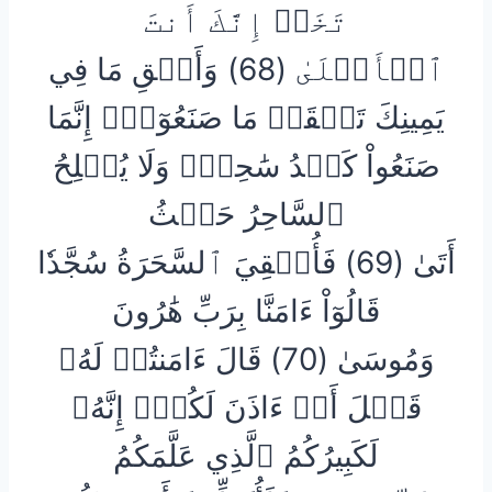
تَخَفۡ إِنَّكَ أَنتَ
ٱلۡأَعۡلَىٰ (68) وَأَلۡقِ مَا فِي
يَمِينِكَ تَلۡقَفۡ مَا صَنَعُوٓاْۖ إِنَّمَا
صَنَعُواْ كَيۡدُ سَٰحِرٖۖ وَلَا يُفۡلِحُ
ٱلسَّاحِرُ حَيۡثُ
أَتَىٰ (69) فَأُلۡقِيَ ٱلسَّحَرَةُ سُجَّدٗا
قَالُوٓاْ ءَامَنَّا بِرَبِّ هَٰرُونَ
وَمُوسَىٰ (70) قَالَ ءَامَنتُمۡ لَهُۥ
قَبۡلَ أَنۡ ءَاذَنَ لَكُمۡۖ إِنَّهُۥ
لَكَبِيرُكُمُ ٱلَّذِي عَلَّمَكُمُ