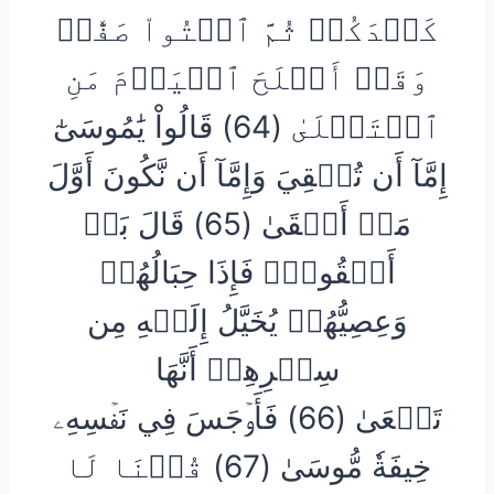
كَيۡدَكُمۡ ثُمَّ ٱئۡتُواْ صَفّٗاۚ
وَقَدۡ أَفۡلَحَ ٱلۡيَوۡمَ مَنِ
ٱسۡتَعۡلَىٰ (64) قَالُواْ يَٰمُوسَىٰٓ
إِمَّآ أَن تُلۡقِيَ وَإِمَّآ أَن نَّكُونَ أَوَّلَ
مَنۡ أَلۡقَىٰ (65) قَالَ بَلۡ
أَلۡقُواْۖ فَإِذَا حِبَالُهُمۡ
وَعِصِيُّهُمۡ يُخَيَّلُ إِلَيۡهِ مِن
سِحۡرِهِمۡ أَنَّهَا
تَسۡعَىٰ (66) فَأَوۡجَسَ فِي نَفۡسِهِۦ
خِيفَةٗ مُّوسَىٰ (67) قُلۡنَا لَا