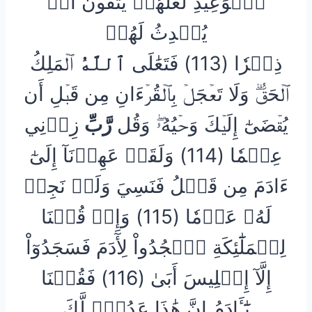
ٱلۡوَعِيدِ لَعَلَّهُمۡ يَتَّقُونَ أَوۡ
يُحۡدِثُ لَهُمۡ
ذِكۡرٗا (113) فَتَعَٰلَى
ٱللَّهُ
ٱلۡمَلِكُ
ٱلۡحَقُّۗ وَلَا تَعۡجَلۡ بِٱلۡقُرۡءَانِ مِن قَبۡلِ أَن
يُقۡضَىٰٓ إِلَيۡكَ وَحۡيُهُۥۖ وَقُل
رَّبِّ
زِدۡنِي
عِلۡمٗا (114) وَلَقَدۡ عَهِدۡنَآ إِلَىٰٓ
ءَادَمَ مِن قَبۡلُ فَنَسِيَ وَلَمۡ نَجِدۡ
لَهُۥ عَزۡمٗا (115) وَإِذۡ قُلۡنَا
لِلۡمَلَٰٓئِكَةِ ٱسۡجُدُواْ لِأٓدَمَ فَسَجَدُوٓاْ
إِلَّآ إِبۡلِيسَ أَبَىٰ (116) فَقُلۡنَا
يَٰٓـَٔادَمُ إِنَّ هَٰذَا عَدُوّٞ لَّكَ