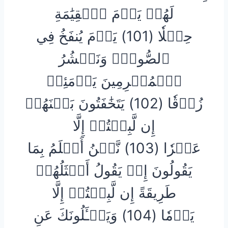
لَهُمۡ يَوۡمَ ٱلۡقِيَٰمَةِ
حِمۡلٗا (101) يَوۡمَ يُنفَخُ فِي
ٱلصُّورِۚ وَنَحۡشُرُ
ٱلۡمُجۡرِمِينَ يَوۡمَئِذٖ
زُرۡقٗا (102) يَتَخَٰفَتُونَ بَيۡنَهُمۡ
إِن لَّبِثۡتُمۡ إِلَّا
عَشۡرٗا (103) نَّحۡنُ أَعۡلَمُ بِمَا
يَقُولُونَ إِذۡ يَقُولُ أَمۡثَلُهُمۡ
طَرِيقَةً إِن لَّبِثۡتُمۡ إِلَّا
يَوۡمٗا (104) وَيَسۡـَٔلُونَكَ عَنِ