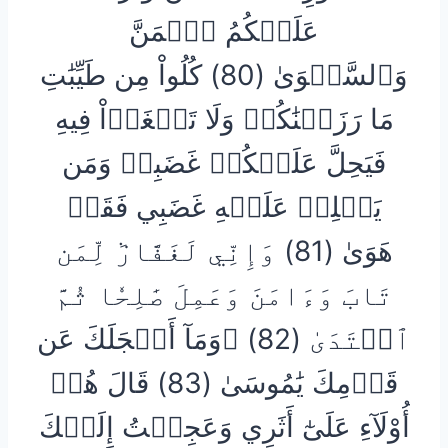
عَلَيۡكُمُ ٱلۡمَنَّ
وَٱلسَّلۡوَىٰ (80) كُلُواْ مِن طَيِّبَٰتِ
مَا رَزَقۡنَٰكُمۡ وَلَا تَطۡغَوۡاْ فِيهِ
فَيَحِلَّ عَلَيۡكُمۡ غَضَبِيۖ وَمَن
يَحۡلِلۡ عَلَيۡهِ غَضَبِي فَقَدۡ
هَوَىٰ (81) وَإِنِّي لَغَفَّارٞ لِّمَن
تَابَ وَءَامَنَ وَعَمِلَ صَٰلِحٗا ثُمَّ
ٱهۡتَدَىٰ (82) ۞وَمَآ أَعۡجَلَكَ عَن
قَوۡمِكَ يَٰمُوسَىٰ (83) قَالَ هُمۡ
أُوْلَآءِ عَلَىٰٓ أَثَرِي وَعَجِلۡتُ إِلَيۡكَ