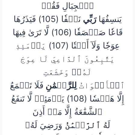
ٱلۡجِبَالِ فَقُلۡ
يَنسِفُهَا
رَبِّي
نَسۡفٗا (105) فَيَذَرُهَا
قَاعٗا صَفۡصَفٗا (106) لَّا تَرَىٰ فِيهَا
عِوَجٗا وَلَآ أَمۡتٗا (107) يَوۡمَئِذٖ
يَتَّبِعُونَ ٱلدَّاعِيَ لَا عِوَجَ
لَهُۥۖ وَخَشَعَتِ
ٱلۡأَصۡوَاتُ
لِلرَّحۡمَٰنِ
فَلَا تَسۡمَعُ
إِلَّا هَمۡسٗا (108) يَوۡمَئِذٖ لَّا تَنفَعُ
ٱلشَّفَٰعَةُ إِلَّا مَنۡ أَذِنَ
لَهُ
ٱلرَّحۡمَٰنُ
وَرَضِيَ لَهُۥ