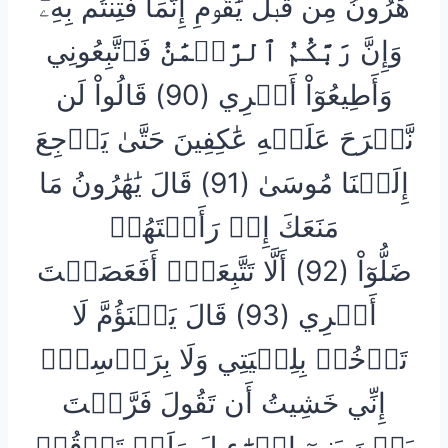
هَٰرُونُ مِن قَبۡلُ يَٰقَوۡمِ إِنَّمَا فُتِنتُم بِهِۦۖ
وَإِنَّ
رَبَّكُمُ
ٱلرَّحۡمَٰنُ
فَٱتَّبِعُونِي
وَأَطِيعُوٓاْ أَمۡرِي (90) قَالُواْ لَن
نَّبۡرَحَ عَلَيۡهِ عَٰكِفِينَ حَتَّىٰ يَرۡجِعَ
إِلَيۡنَا مُوسَىٰ (91) قَالَ يَٰهَٰرُونُ مَا
مَنَعَكَ إِذۡ رَأَيۡتَهُمۡ
ضَلُّوٓاْ (92) أَلَّا تَتَّبِعَنِۖ أَفَعَصَيۡتَ
أَمۡرِي (93) قَالَ يَبۡنَؤُمَّ لَا
تَأۡخُذۡ بِلِحۡيَتِي وَلَا بِرَأۡسِيٓۖ
إِنِّي خَشِيتُ أَن تَقُولَ فَرَّقۡتَ
بَيۡنَ بَنِيٓ إِسۡرَٰٓءِيلَ وَلَمۡ تَرۡقُبۡ