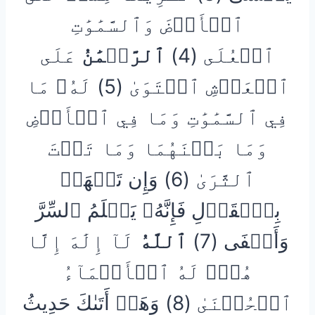
ٱلۡأَرۡضَ وَٱلسَّمَٰوَٰتِ
ٱلۡعُلَى (4)
ٱلرَّحۡمَٰنُ
عَلَى
ٱلۡعَرۡشِ ٱسۡتَوَىٰ (5) لَهُۥ مَا
فِي ٱلسَّمَٰوَٰتِ وَمَا فِي ٱلۡأَرۡضِ
وَمَا بَيۡنَهُمَا وَمَا تَحۡتَ
ٱلثَّرَىٰ (6) وَإِن تَجۡهَرۡ
بِٱلۡقَوۡلِ فَإِنَّهُۥ يَعۡلَمُ ٱلسِّرَّ
وَأَخۡفَى (7)
ٱللَّهُ
لَآ إِلَٰهَ إِلَّا
هُوَۖ لَهُ ٱلۡأَسۡمَآءُ
ٱلۡحُسۡنَىٰ (8) وَهَلۡ أَتَىٰكَ حَدِيثُ