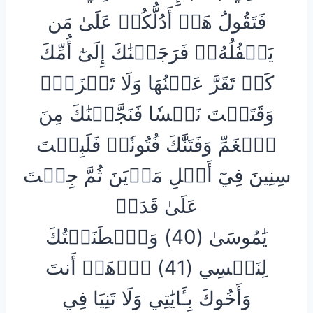
فَتَقُولُ هَلۡ أَدُلُّكُمۡ عَلَىٰ مَن
يَكۡفُلُهُۥۖ فَرَجَعۡنَٰكَ إِلَىٰٓ أُمِّكَ
كَيۡ تَقَرَّ عَيۡنُهَا وَلَا تَحۡزَنَۚ
وَقَتَلۡتَ نَفۡسٗا فَنَجَّيۡنَٰكَ مِنَ
ٱلۡغَمِّ وَفَتَنَّٰكَ فُتُونٗاۚ فَلَبِثۡتَ
سِنِينَ فِيٓ أَهۡلِ مَدۡيَنَ ثُمَّ جِئۡتَ
عَلَىٰ قَدَرٖ
يَٰمُوسَىٰ (40) وَٱصۡطَنَعۡتُكَ
لِنَفۡسِي (41) ٱذۡهَبۡ أَنتَ
وَأَخُوكَ بِـَٔايَٰتِي وَلَا تَنِيَا فِي