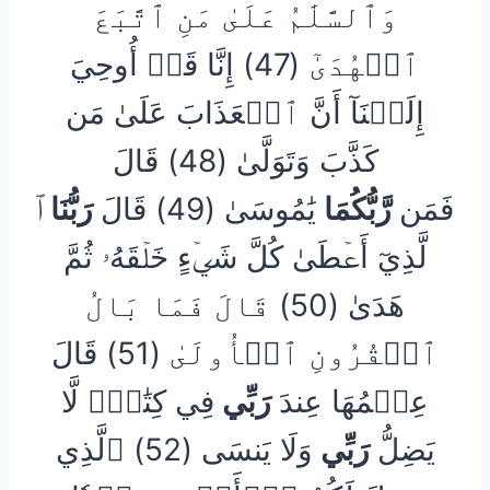
وَٱلسَّلَٰمُ عَلَىٰ مَنِ ٱتَّبَعَ
ٱلۡهُدَىٰٓ (47) إِنَّا قَدۡ أُوحِيَ
إِلَيۡنَآ أَنَّ ٱلۡعَذَابَ عَلَىٰ مَن
كَذَّبَ وَتَوَلَّىٰ (48) قَالَ
فَمَن
رَّبُّكُمَا
يَٰمُوسَىٰ (49) قَالَ
رَبُّنَا
ٱ
لَّذِيٓ أَعۡطَىٰ كُلَّ شَيۡءٍ خَلۡقَهُۥ ثُمَّ
هَدَىٰ (50) قَالَ فَمَا بَالُ
ٱلۡقُرُونِ ٱلۡأُولَىٰ (51) قَالَ
عِلۡمُهَا عِندَ
رَبِّي
فِي كِتَٰبٖۖ لَّا
يَضِلُّ
رَبِّي
وَلَا يَنسَى (52) ٱلَّذِي