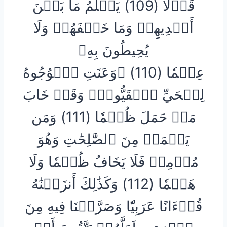
قَوۡلٗا (109) يَعۡلَمُ مَا بَيۡنَ
أَيۡدِيهِمۡ وَمَا خَلۡفَهُمۡ وَلَا
يُحِيطُونَ بِهِۦ
عِلۡمٗا (110) ۞وَعَنَتِ ٱلۡوُجُوهُ
لِلۡحَيِّ ٱلۡقَيُّومِۖ وَقَدۡ خَابَ
مَنۡ حَمَلَ ظُلۡمٗا (111) وَمَن
يَعۡمَلۡ مِنَ ٱلصَّٰلِحَٰتِ وَهُوَ
مُؤۡمِنٞ فَلَا يَخَافُ ظُلۡمٗا وَلَا
هَضۡمٗا (112) وَكَذَٰلِكَ أَنزَلۡنَٰهُ
قُرۡءَانًا عَرَبِيّٗا وَصَرَّفۡنَا فِيهِ مِنَ