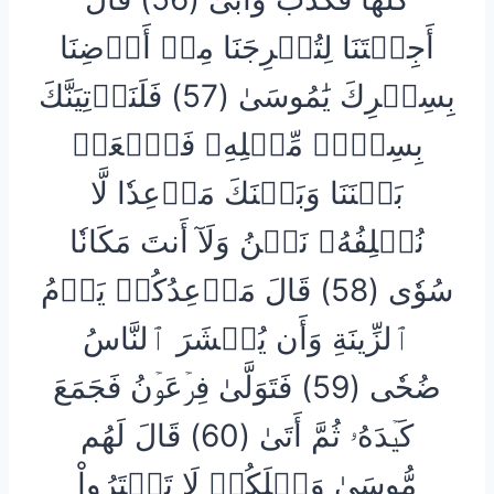
أَجِئۡتَنَا لِتُخۡرِجَنَا مِنۡ أَرۡضِنَا
بِسِحۡرِكَ يَٰمُوسَىٰ (57) فَلَنَأۡتِيَنَّكَ
بِسِحۡرٖ مِّثۡلِهِۦ فَٱجۡعَلۡ
بَيۡنَنَا وَبَيۡنَكَ مَوۡعِدٗا لَّا
نُخۡلِفُهُۥ نَحۡنُ وَلَآ أَنتَ مَكَانٗا
سُوٗى (58) قَالَ مَوۡعِدُكُمۡ يَوۡمُ
ٱلزِّينَةِ وَأَن يُحۡشَرَ ٱلنَّاسُ
ضُحٗى (59) فَتَوَلَّىٰ فِرۡعَوۡنُ فَجَمَعَ
كَيۡدَهُۥ ثُمَّ أَتَىٰ (60) قَالَ لَهُم
مُّوسَىٰ وَيۡلَكُمۡ لَا تَفۡتَرُواْ