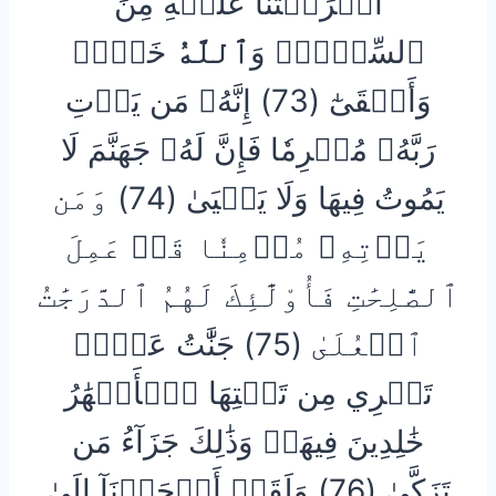
أَكۡرَهۡتَنَا عَلَيۡهِ مِنَ
ٱلسِّحۡرِۗ وَ
ٱللَّهُ
خَيۡرٞ
وَأَبۡقَىٰٓ (73) إِنَّهُۥ مَن يَأۡتِ
رَبَّهُۥ مُجۡرِمٗا فَإِنَّ لَهُۥ جَهَنَّمَ لَا
يَمُوتُ فِيهَا وَلَا يَحۡيَىٰ (74) وَمَن
يَأۡتِهِۦ مُؤۡمِنٗا قَدۡ عَمِلَ
ٱلصَّٰلِحَٰتِ فَأُوْلَٰٓئِكَ لَهُمُ ٱلدَّرَجَٰتُ
ٱلۡعُلَىٰ (75) جَنَّٰتُ عَدۡنٖ
تَجۡرِي مِن تَحۡتِهَا ٱلۡأَنۡهَٰرُ
خَٰلِدِينَ فِيهَاۚ وَذَٰلِكَ جَزَآءُ مَن
تَزَكَّىٰ (76) وَلَقَدۡ أَوۡحَيۡنَآ إِلَىٰ