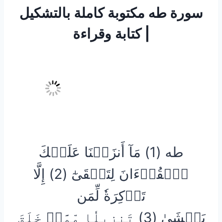
سورة طه مكتوبة كاملة بالتشكيل
| كتابة وقراءة
طه (1) مَآ أَنزَلۡنَا عَلَيۡكَ
ٱلۡقُرۡءَانَ لِتَشۡقَىٰٓ (2) إِلَّا
تَذۡكِرَةٗ لِّمَن
يَخۡشَىٰ (3) تَنزِيلٗا مِّمَّنۡ خَلَقَ