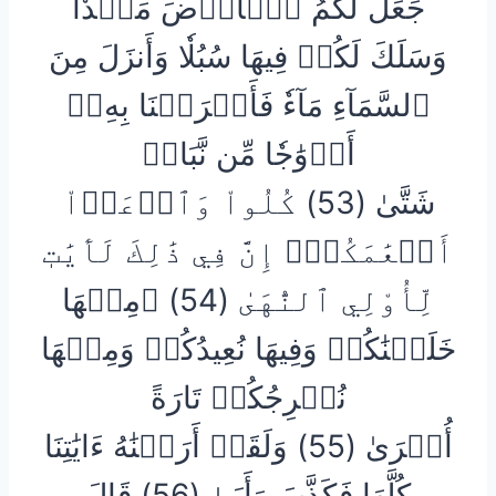
جَعَلَ لَكُمُ ٱلۡأَرۡضَ مَهۡدٗا
وَسَلَكَ لَكُمۡ فِيهَا سُبُلٗا وَأَنزَلَ مِنَ
ٱلسَّمَآءِ مَآءٗ فَأَخۡرَجۡنَا بِهِۦٓ
أَزۡوَٰجٗا مِّن نَّبَاتٖ
شَتَّىٰ (53) كُلُواْ وَٱرۡعَوۡاْ
أَنۡعَٰمَكُمۡۚ إِنَّ فِي ذَٰلِكَ لَأٓيَٰتٖ
لِّأُوْلِي ٱلنُّهَىٰ (54) ۞مِنۡهَا
خَلَقۡنَٰكُمۡ وَفِيهَا نُعِيدُكُمۡ وَمِنۡهَا
نُخۡرِجُكُمۡ تَارَةً
أُخۡرَىٰ (55) وَلَقَدۡ أَرَيۡنَٰهُ ءَايَٰتِنَا
كُلَّهَا فَكَذَّبَ وَأَبَىٰ (56) قَالَ