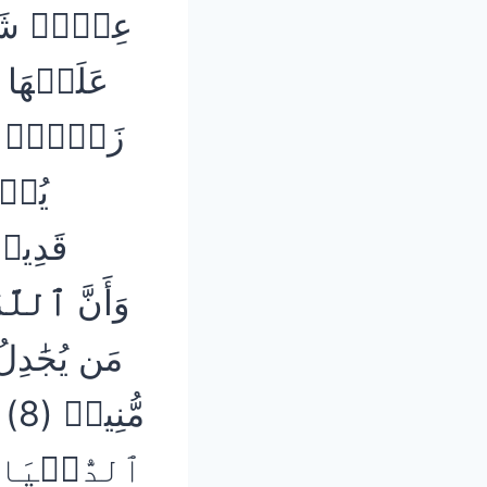
عِلۡمٖ شَيۡـ
عَلَيۡهَا 
زَوۡجِۭ بَهِيجٖ (5)
يُحۡي
وَأَنَّ
ٱللَّه
مَن يُجَٰدِ
مُّنِيرٖ (8) ثَانِيَ عِطۡفِهِۦ لِيُضِلَّ عَن سَبِيلِ
ٱلدُّنۡيَا 