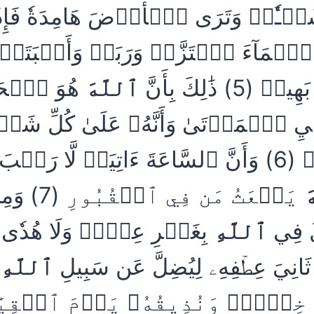
ٔٗاۚ وَتَرَى ٱلۡأَرۡضَ هَامِدَةٗ فَإِذَآ
ٱلۡمَآءَ ٱهۡتَزَّتۡ وَرَبَتۡ وَأَنۢبَتَتۡ 
 ذَٰلِكَ بِأَنَّ
ٱللَّهَ
هُوَ ٱلۡحَقُّ
ِ ٱلۡمَوۡتَىٰ وَأَنَّهُۥ عَلَىٰ كُلِّ شَ
قَدِيرٞ (6) وَأَنَّ ٱلسَّاعَةَ ءَاتِيَةٞ لَّا رَيۡب
َ
يَبۡعَثُ مَن فِ
لُ فِي
ٱللَّهِ
بِغَيۡرِ عِلۡمٖ وَلَا هُدٗى وَ
ٱللَّهِ
خِزۡيٞۖ وَنُذِيقُهُۥ يَوۡمَ ٱلۡقِيَٰمَ