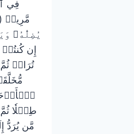
فِي
ٱل
إِن كُنتُمۡ 
تُرَابٖ ثُمَ
مُّخَلَّق
ٱلۡأَرۡحَامِ
طِفۡلٗا ثُمَّ 
مَّن يُرَدُّ