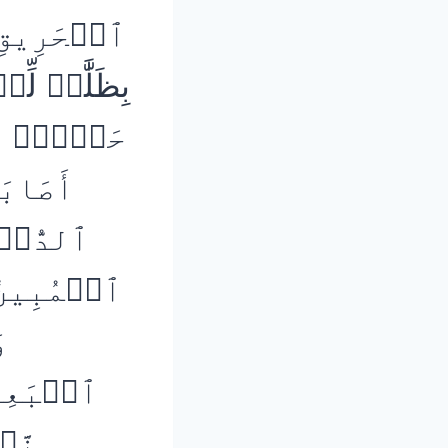
ٱلۡحَرِيقِ (9) ذَٰلِكَ بِمَا قَدَّمَتۡ يَدَاك
بِظَلَّٰمٖ لِّلۡعَبِيدِ (10) وَمِنَ
حَرۡفٖۖ فَإ
أَصَابَ
ٱلدُّنۡي
ٱلۡمُبِينُ (11) يَدۡعُواْ مِ
و
نَّف