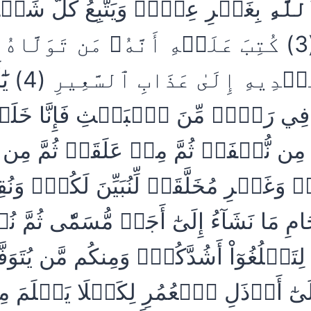
لَّهِ
بِغَيۡرِ عِلۡمٖ وَيَتَّبِعُ كُلَّ شَي
مَّرِيدٖ (3) كُتِبَ عَلَيۡهِ أَنَّهُۥ مَن تَوَلَّاهُ
يُضِلُّهُۥ وَيَ
فِي رَيۡبٖ مِّنَ ٱلۡبَعۡثِ فَإِنَّا خَلَقۡ
ّ مِن نُّطۡفَةٖ ثُمَّ مِنۡ عَلَقَةٖ ثُمَّ مِ
َةٖ وَغَيۡرِ مُخَلَّقَةٖ لِّنُبَيِّنَ لَكُمۡۚ وَنُق
 مَا نَشَآءُ إِلَىٰٓ أَجَلٖ مُّسَمّٗى ثُمَّ ن
لِتَبۡلُغُوٓاْ أَشُدَّكُمۡۖ وَمِنكُم مَّن يُتَوَف
 إِلَىٰٓ أَرۡذَلِ ٱلۡعُمُرِ لِكَيۡلَا يَعۡلَمَ 