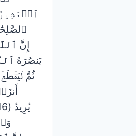
ٱلۡعَشِيرُ (13) إِ
ٱلصَّٰلِح
إِنَّ
ٱللَّه
يَنصُرَهُ
ٱللَّ
أَنزَلۡن
وَٱل