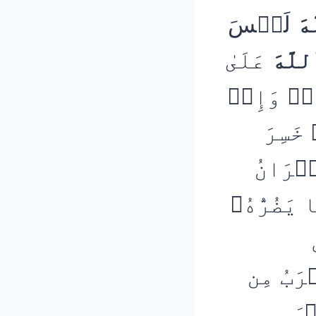
هَ
لَيۡسَ
لَّهَ
عَلَىٰ
ِۦۖ وَإِنۡ
خَسِرَ
سۡرَانُ
 يَضُرُّهُۥ
َقۡرَبُ مِن
ۡسَ