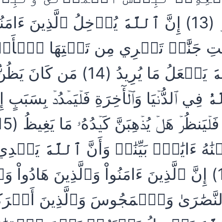
نَّ
ٱللَّهَ
يُدۡخِلُ ٱلَّذِينَ ءَامَنُوا
َٰتِ جَنَّٰتٖ تَجۡرِي مِن تَحۡتِهَا ٱلۡأَ
َ
يَفۡعَلُ مَا يُرِيدُ (14) مَن كَان
هُ
فِي ٱلدُّنۡيَا وَٱلۡأٓخِرَةِ فَلۡيَمۡدُدۡ بِسَبَبٍ 
َٰهُ ءَايَٰتِۭ بَيِّنَٰتٖ وَأَنَّ
ٱللَّهَ
يَهۡدِي
يُرِيدُ (16) إِنَّ ٱلَّذِينَ ءَامَنُواْ وَٱلَّذِينَ هَادُواْ وَ
نَّصَٰرَىٰ وَٱلۡمَجُوسَ وَٱلَّذِينَ أَشۡرَكُو