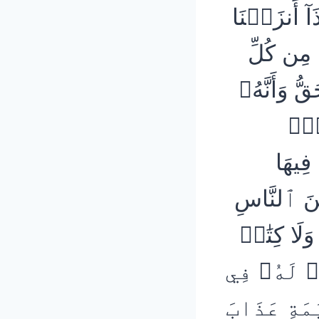
 أَنزَلۡنَا
مِن كُلِّ
 وَأَنَّهُۥ
يۡءٖ
َ فِيهَا
ي ٱلۡقُبُورِ (7) وَمِنَ ٱلنَّاسِ
لَا كِتَٰبٖ
ۖ لَهُۥ فِي
ةِ عَذَابَ