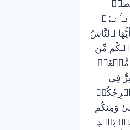
ۡطَٰنٖ
 فَأَنَّهُۥ
هۡدِيهِ إِلَىٰ عَذَابِ ٱلسَّعِيرِ (4) يَٰٓأَيُّهَا ٱلنَّاسُ
نَٰكُم مِّن
ن مُّضۡغَةٖ
ِرُّ فِي
ُخۡرِجُكُمۡ
َّىٰ وَمِنكُم
مِنۢ بَعۡدِ