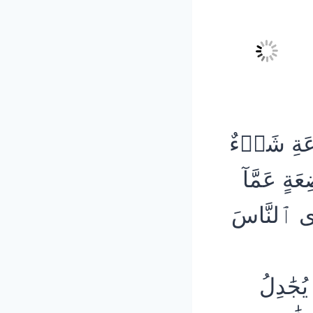
ّاعَةِ شَيۡءٌ
ِعَةٍ عَمَّآ
َى ٱلنَّاسَ
 يُجَٰدِلُ