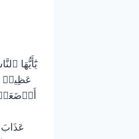
يَٰٓأَيُّهَا ٱ
أَرۡضَعَتۡ و
عَذَابَ