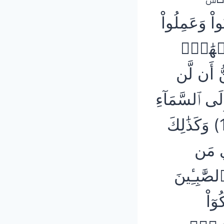
ْ وَعَمِلُواْ
نۡهَٰرُۚ
َ يَظُنُّ أَن لَّن
إِلَى ٱلسَّمَآءِ
ثُمَّ لۡيَقۡطَعۡ فَلۡيَنظُرۡ هَلۡ يُذۡهِبَنَّ كَيۡدُهُۥ مَا يَغِيظُ (15) وَكَذَٰلِكَ
 مَن
ٱلصَّٰبِـِٔينَ
ٓاْ