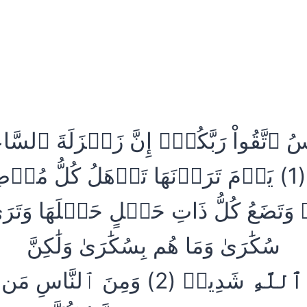
لنَّاسُ ٱتَّقُواْ رَبَّكُمۡۚ إِنَّ زَلۡزَلَةَ ٱلسَ
عَظِيمٞ (1) يَوۡمَ تَرَوۡنَهَا تَذۡهَلُ كُلُّ مُرۡض
َتَضَعُ كُلُّ ذَاتِ حَمۡلٍ حَمۡلَهَا وَتَر
سُكَٰرَىٰ وَمَا هُم بِسُكَٰرَىٰ وَلَٰكِنَّ
ٱللَّهِ
شَدِيدٞ (2) وَمِنَ ٱلنَّاسِ مَن