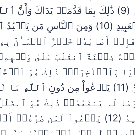
َ وَأَنَّ
ٱللَّ
 ٱلنَّاسِ مَن يَعۡبُدُ
ٱل
ِنۡ أَصَابَهُۥ خَيۡرٌ ٱطۡمَأَنَّ بِه
تۡهُ فِتۡنَةٌ ٱنقَلَبَ عَلَىٰ وَجۡهِهِۦ 
َا وَٱلۡأٓخِرَةَۚ ذَٰلِكَ هُوَ ٱلۡخُ
ن دُونِ
ٱللَّهِ
مَا لَا
َمَا لَا يَنفَعُهُۥۚ ذَٰلِكَ هُوَ ٱلضَّلَٰلُ
ٱلۡبَعِيدُ (12) يَدۡعُواْ لَمَن ضَرُّهُۥٓ أ
ۡعِهِۦۚ لَبِئۡسَ ٱلۡمَوۡلَىٰ وَلَبِئ