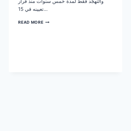
والتهجّد فقط لمدة خمس سنوات منذ قرار
تعيينه في 15…
تنزيل
READ MORE
القرآن
الكريم
كاملا
بصوت
ياسر
الدوسري