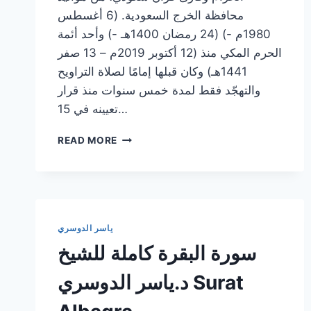
محافظة الخرج السعودية. (6 أغسطس
1980م -) (24 رمضان 1400هـ -) وأحد أئمة
الحرم المكي منذ (12 أكتوبر 2019م – 13 صفر
1441هـ) وكان قبلها إمامًا لصلاة التراويح
والتهجّد فقط لمدة خمس سنوات منذ قرار
تعيينه في 15…
جزء
READ MORE
تبارك
|
المصحف
المرتل
من
الحرم
ياسر الدوسري
المكي
سورة البقرة كاملة للشيخ
الشريف
للشيخ
د.ياسر الدوسري Surat
د.
ياسر