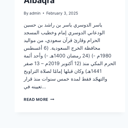
Albaqra
الدوسري
~من
صلاة
By
admin
February 3, 2025
التراويح
ياسر الدوسري ياسر بن راشد بن حسين
الودعاني الدوسري إمام وخطيب المسجد
الحرام وقارئ قرآن سعودي، من مواليد
محافظة الخرج السعودية. (6 أغسطس
1980م -) (24 رمضان 1400هـ -) وأحد أئمة
الحرم المكي منذ (12 أكتوبر 2019م – 13 صفر
1441هـ) وكان قبلها إمامًا لصلاة التراويح
والتهجّد فقط لمدة خمس سنوات منذ قرار
تعيينه في…
سورة
READ MORE
البقرة
كاملة
للشيخ
د.ياسر
الدوسري