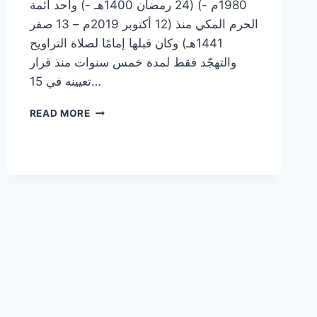
1980م -) (24 رمضان 1400هـ -) وأحد أئمة
الحرم المكي منذ (12 أكتوبر 2019م – 13 صفر
1441هـ) وكان قبلها إمامًا لصلاة التراويح
والتهجّد فقط لمدة خمس سنوات منذ قرار
تعيينه في 15…
جزء
READ MORE
عمَّ
|
المصحف
المرتل
من
الحرم
المكي
الشريف
للشيخ
د.
ياسر
الدوسري
~