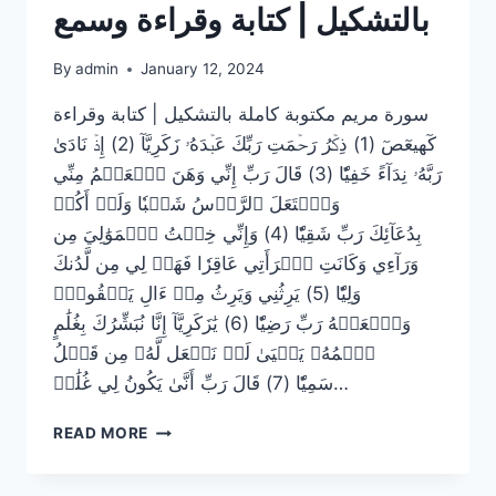
بالتشكيل | كتابة وقراءة وسمع
By
admin
January 12, 2024
سورة مريم مكتوبة كاملة بالتشكيل | كتابة وقراءة
كٓهيعٓصٓ (1) ذِكۡرُ رَحۡمَتِ رَبِّكَ عَبۡدَهُۥ زَكَرِيَّآ (2) إِذۡ نَادَىٰ
رَبَّهُۥ نِدَآءً خَفِيّٗا (3) قَالَ رَبِّ إِنِّي وَهَنَ ٱلۡعَظۡمُ مِنِّي
وَٱشۡتَعَلَ ٱلرَّأۡسُ شَيۡبٗا وَلَمۡ أَكُنۢ
بِدُعَآئِكَ رَبِّ شَقِيّٗا (4) وَإِنِّي خِفۡتُ ٱلۡمَوَٰلِيَ مِن
وَرَآءِي وَكَانَتِ ٱمۡرَأَتِي عَاقِرٗا فَهَبۡ لِي مِن لَّدُنكَ
وَلِيّٗا (5) يَرِثُنِي وَيَرِثُ مِنۡ ءَالِ يَعۡقُوبَۖ
وَٱجۡعَلۡهُ رَبِّ رَضِيّٗا (6) يَٰزَكَرِيَّآ إِنَّا نُبَشِّرُكَ بِغُلَٰمٍ
ٱسۡمُهُۥ يَحۡيَىٰ لَمۡ نَجۡعَل لَّهُۥ مِن قَبۡلُ
سَمِيّٗا (7) قَالَ رَبِّ أَنَّىٰ يَكُونُ لِي غُلَٰمٞ…
سورة
READ MORE
مريم
مكتوبة