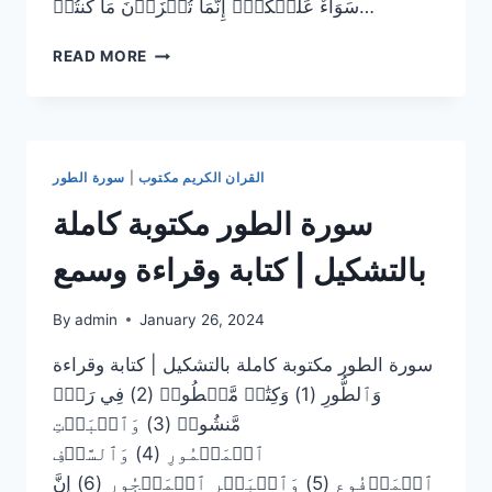
سَوَآءٌ عَلَيۡكُمۡۖ إِنَّمَا تُجۡزَوۡنَ مَا كُنتُمۡ…
سورة
READ MORE
الطور
مكتوبة
كاملة
بالتشكيل
|
القران الكريم مكتوب
|
سورة الطور
كتابة
وقراءة
سورة الطور مكتوبة كاملة
وسمع
بالتشكيل | كتابة وقراءة وسمع
By
admin
January 26, 2024
سورة الطور مكتوبة كاملة بالتشكيل | كتابة وقراءة
وَٱلطُّورِ (1) وَكِتَٰبٖ مَّسۡطُورٖ (2) فِي رَقّٖ
مَّنشُورٖ (3) وَٱلۡبَيۡتِ
ٱلۡمَعۡمُورِ (4) وَٱلسَّقۡفِ
ٱلۡمَرۡفُوعِ (5) وَٱلۡبَحۡرِ ٱلۡمَسۡجُورِ (6) إِنَّ