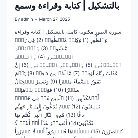
بالتشكيل | كتابة وقراءة وسمع
By
admin
March 27, 2025
سورة الطور مكتوبة كاملة بالتشكيل | كتابة وقراءة
وَٱلطُّورِ (1) وَكِتَٰبٖ مَّسۡطُورٖ (2) فِي رَقّٖ
مَّنشُورٖ (3) وَٱلۡبَيۡتِ
ٱلۡمَعۡمُورِ (4) وَٱلسَّقۡفِ
ٱلۡمَرۡفُوعِ (5) وَٱلۡبَحۡرِ ٱلۡمَسۡجُورِ (6) إِنَّ
عَذَابَ رَبِّكَ لَوَٰقِعٞ (7) مَّا لَهُۥ مِن دَافِعٖ (8) يَوۡمَ
تَمُورُ ٱلسَّمَآءُ مَوۡرٗا (9) وَتَسِيرُ ٱلۡجِبَالُ
سَيۡرٗا (10) فَوَيۡلٞ يَوۡمَئِذٖ
لِّلۡمُكَذِّبِينَ (11) ٱلَّذِينَ هُمۡ فِي خَوۡضٖ
يَلۡعَبُونَ (12) يَوۡمَ يُدَعُّونَ إِلَىٰ نَارِ جَهَنَّمَ
دَعًّا (13) هَٰذِهِ ٱلنَّارُ ٱلَّتِي كُنتُم بِهَا
تُكَذِّبُونَ(14) أَفَسِحۡرٌ هَٰذَآ أَمۡ أَنتُمۡ لَا
تُبۡصِرُونَ (15) ٱصۡلَوۡهَا فَٱصۡبِرُوٓاْ أَوۡ لَا تَصۡبِرُواْ