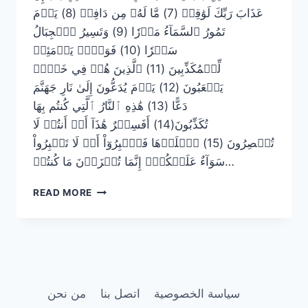
عَذَابَ رَبِّكَ لَوَٰقِعٞ (7) مَّا لَهُۥ مِن دَافِعٖ (8) يَوۡمَ
تَمُورُ ٱلسَّمَآءُ مَوۡرٗا (9) وَتَسِيرُ ٱلۡجِبَالُ
سَيۡرٗا (10) فَوَيۡلٞ يَوۡمَئِذٖ
لِّلۡمُكَذِّبِينَ (11) ٱلَّذِينَ هُمۡ فِي خَوۡضٖ
يَلۡعَبُونَ (12) يَوۡمَ يُدَعُّونَ إِلَىٰ نَارِ جَهَنَّمَ
دَعًّا (13) هَٰذِهِ ٱلنَّارُ ٱلَّتِي كُنتُم بِهَا
تُكَذِّبُونَ(14) أَفَسِحۡرٌ هَٰذَآ أَمۡ أَنتُمۡ لَا
تُبۡصِرُونَ (15) ٱصۡلَوۡهَا فَٱصۡبِرُوٓاْ أَوۡ لَا تَصۡبِرُواْ
سَوَآءٌ عَلَيۡكُمۡۖ إِنَّمَا تُجۡزَوۡنَ مَا كُنتُمۡ…
سورة
READ MORE
الطور
مكتوبة
كاملة
بالتشكيل
|
كتابة
وقراءة
سياسة الخصوصية
اتصل بنا
من نحن
وسمع