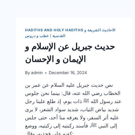
HADITHS AND HOLY HADITHS الاحاديث الشريفة و
القدسية
|
خطب و دروس
حديث جبريل عن الإسلام و
الإيمان و الإحسان
By
admin
December 16, 2024
نص حديث جبريل عليه السلام عن عمر بن
الخطاب رضي الله عنه، قال: بينما نحن جلوس
عند رسول الله ﷺ ذات يوم، إذ طلع علينا رجل
شديد بياض الثياب، شديد سواد الشعر، لا يرى
عليه أثر السفر، ولا يعرفه منا أحد، حتى جلس
إلى النبي ﷺ، فأسند ركبتيه إلى ركبتيه، ووضع
كفيه على فخذيه، وقال:…