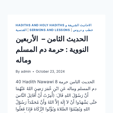
HADITHS AND HOLY HADITHS الاحاديث الشريفة و
خطب و دروس
|
SERMONS AND LESSONS
|
القدسية
الحديث الثامن – الأربعين
النووية : حرمة دم المسلم
وماله
By
admin
October 23, 2024
40 Hadith Nawawi 8 الحديث الثامن حرمة
دم المسلم وماله عَنِ ابْنِ عُمَرَ رَضِيَ اللهُ عَنْهُمَا
أَنَّ رَسُوْلَ اللهِ قَالَ: (أُمِرْتُ أَنْ أُقَاتِلَ النَّاسَ
حَتَّى يَشْهَدُوا أَنْ لاَ إِلَهَ إِلاَّ اللهُ وَأَنَّ مُحَمَّدَاً رَسُوْلُ
اللهِ وَيُقِيْمُوْا الصَّلاةَ وَيُؤْتُوا الزَّكَاةَ فَإِذَا فَعَلُوا