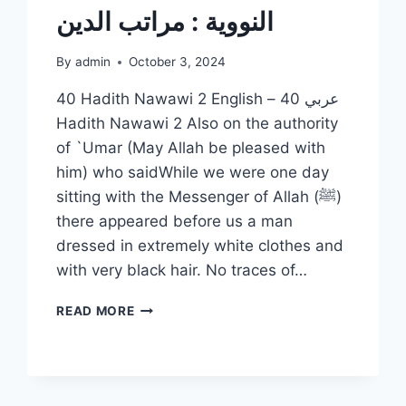
النووية : مراتب الدين
By
admin
October 3, 2024
40 Hadith Nawawi 2 English – عربي 40
Hadith Nawawi 2 Also on the authority
of `Umar (May Allah be pleased with
him) who saidWhile we were one day
sitting with the Messenger of Allah (ﷺ)
there appeared before us a man
dressed in extremely white clothes and
with very black hair. No traces of…
الحديث
READ MORE
الثاني
الأربعين
النووية
:
مراتب