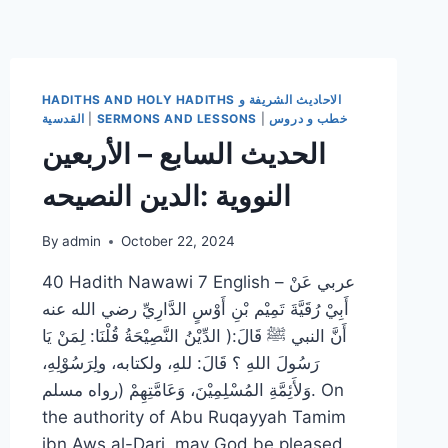
HADITHS AND HOLY HADITHS الاحاديث الشريفة و
خطب و دروس
|
SERMONS AND LESSONS
|
القدسية
الحديث السابع – الأربعين
النووية :الدين النصيحه
By
admin
October 22, 2024
40 Hadith Nawawi 7 English – عربي عَنْ
أَبِيْ رُقَيَّةَ تَمِيْم بْنِ أَوْسٍ الدَّارِيِّ رضي الله عنه
أَنَّ النبي ﷺ قَالَ:( الدِّيْنُ النَّصِيْحَةُ قُلْنَا: لِمَنْ يَا
رَسُولَ اللهِ ؟ قَالَ: للهِ، ولكتابه، ولِرَسُوْلِهِ،
وَلأَئِمَّةِ المُسْلِمِيْنَ، وَعَامَّتِهِمْ (رواه مسلم. On
the authority of Abu Ruqayyah Tamim
ibn Aws al-Dari, may God be pleased