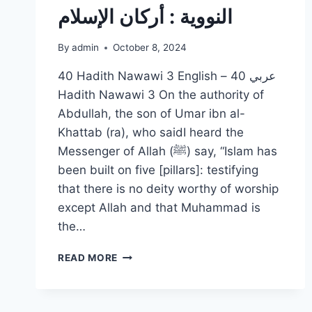
النووية : أركان الإسلام
By
admin
October 8, 2024
40 Hadith Nawawi 3 English – عربي 40
Hadith Nawawi 3 On the authority of
Abdullah, the son of Umar ibn al-
Khattab (ra), who saidI heard the
Messenger of Allah (ﷺ) say, “Islam has
been built on five [pillars]: testifying
that there is no deity worthy of worship
except Allah and that Muhammad is
the…
الحديث
READ MORE
الثالث
الأربعين
النووية