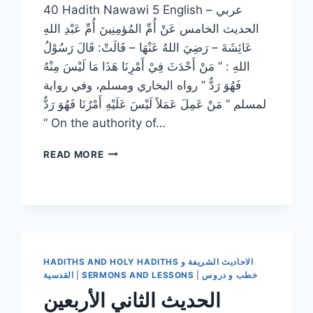
40 Hadith Nawawi 5 English – عربي
الحديث الخامس عَنْ أُمِّ المُؤمِنِينَ أُمِّ عَبْدِ اللهِ
عَائِشَةَ – رَضِيَ اللهُ عَنْهَا – قَالَتْ: قَالَ رَسُوْلُ
اللهِ : ” مَنْ أَحْدَثَ فِيْ أَمْرِنَا هَذَا مَا لَيْسَ مِنْهُ
فَهُوَ رَدٌّ ” رواه البخاري ومسلم، وفي رواية
لمسلم ” مَنْ عَمِلَ عَمَلاً لَيْسَ عَلَيْهِ أَمْرُنَا فَهُوَ رَدٌّ
“ On the authority of…
الحديث
READ MORE
الخامس
الأربعين
النووية
:
النهي
عن
الابتداع
HADITHS AND HOLY HADITHS الاحاديث الشريفة و
في
خطب و دروس
|
SERMONS AND LESSONS
|
القدسية
الدين
الحديث الثاني الأربعين