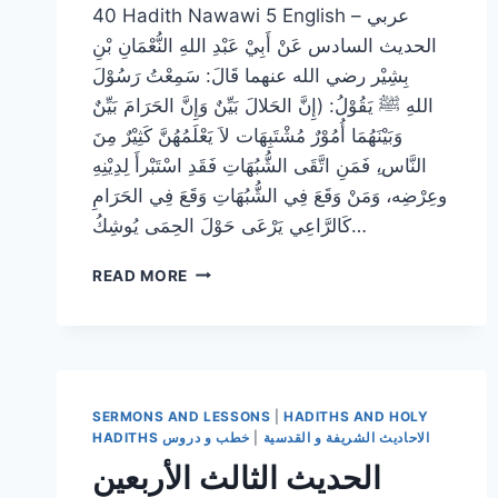
40 Hadith Nawawi 5 English – عربي
الحديث السادس عَنْ أَبِيْ عَبْدِ اللهِ النُّعْمَانِ بْنِ
بِشِيْر رضي الله عنهما قَالَ: سَمِعْتُ رَسُوْلَ
اللهِ ﷺ يَقُوْلُ: (إِنَّ الحَلالَ بَيِّنٌ وَإِنَّ الحَرَامَ بَيِّنٌ
وَبَيْنَهُمَا أُمُوْرٌ مُشْتَبِهَات لاَ يَعْلَمُهُنَّ كَثِيْرٌ مِنَ
النَّاس،ِ فَمَنِ اتَّقَى الشُّبُهَاتِ فَقَدِ اسْتَبْرأَ لِدِيْنِهِ
وعِرْضِه، وَمَنْ وَقَعَ فِي الشُّبُهَاتِ وَقَعَ فِي الحَرَامِ
كَالرَّاعِي يَرْعَى حَوْلَ الحِمَى يُوشِكُ…
الحديث
READ MORE
السادس
الأربعين
النووية
:
البعد
عن
SERMONS AND LESSONS
|
HADITHS AND HOLY
مواطن
HADITHS الاحاديث الشريفة و القدسية
|
خطب و دروس
الشبهات
الحديث الثالث الأربعين