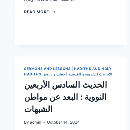
حديث
READ MORE
جبريل
عن
الإسلام
و
الإيمان
و
الإحسان
SERMONS AND LESSONS
|
HADITHS AND HOLY
HADITHS الاحاديث الشريفة و القدسية
|
خطب و دروس
الحديث السادس الأربعين
النووية : البعد عن مواطن
الشبهات
By
admin
October 14, 2024