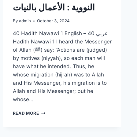
النووية : الأعمال بالنيات
By
admin
October 3, 2024
40 Hadith Nawawi 1 English – عربي 40
Hadith Nawawi 1 I heard the Messenger
of Allah (ﷺ) say: “Actions are (judged)
by motives (niyyah), so each man will
have what he intended. Thus, he
whose migration (hijrah) was to Allah
and His Messenger, his migration is to
Allah and His Messenger; but he
whose…
الحديث
READ MORE
الأول الأربعين
النووية
: