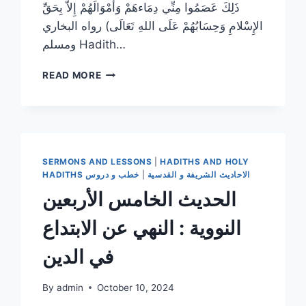
ذَلِكَ عَصَمُوا مِنِّي دِمَاءهَمْ وَأَمْوَالَهُمْ إِلاَّ بِحَقِّ
الإِسْلامِ وَحِسَابُهُمْ عَلَى اللهِ تَعَالَى) رواه البخاري
ومسلم Hadith…
الحديث
READ MORE
الثامن
–
الأربعين
النووية
:
حرمة
SERMONS AND LESSONS
|
HADITHS AND HOLY
دم
HADITHS الاحاديث الشريفة و القدسية
|
خطب و دروس
المسلم
الحديث الخامس الأربعين
وماله
النووية : النهي عن الابتداع
في الدين
By
admin
October 10, 2024