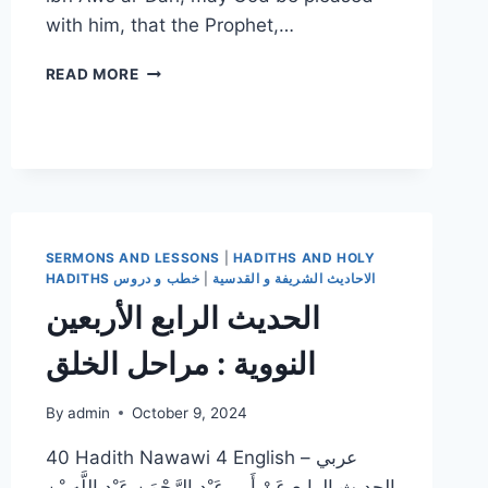
with him, that the Prophet,…
الحديث
READ MORE
السابع
–
الأربعين
النووية
:الدين
النصيحه
SERMONS AND LESSONS
|
HADITHS AND HOLY
HADITHS الاحاديث الشريفة و القدسية
|
خطب و دروس
الحديث الرابع الأربعين
النووية : مراحل الخلق
By
admin
October 9, 2024
40 Hadith Nawawi 4 English – عربي
الحديث الرابع عَنْ أَبِي عَبْدِ الرَّحْمَنِ عَبْدِ اللَّهِ بْنِ