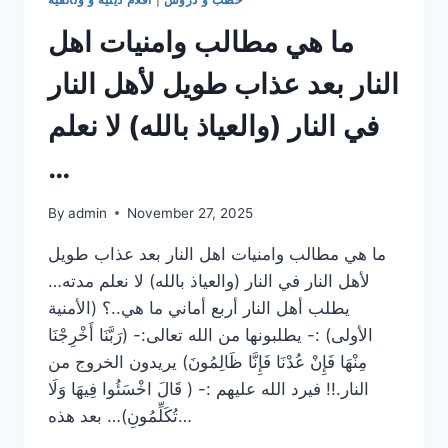
FILM
ما هي مطالب وامنيات اهل
النار بعد عذاب طويل لأهل النار
في النار (والعياذ بالله) لا نعلم
…
By
admin
November 27, 2025
ما هي مطالب وامنيات اهل النار بعد عذاب طويل
لأهل النار في النار (والعياذ بالله) لا نعلم مدته…
يطلب أهل النار أربع أماني ما هي..؟ (الأمنية
الأولى) :- يطلبونها من الله تعالى:- (رَبَّنَا أَخْرِجْنَا
مِنْهَا فَإِنْ عُدْنَا فَإِنَّا ظَالِمُونَ) يريدون الخروج من
النار.!! فيرد الله عليهم :- ( قَالَ اخْسَئُوا فِيهَا وَلَا
تُكَلِّمُونِ)… بعد هذه…