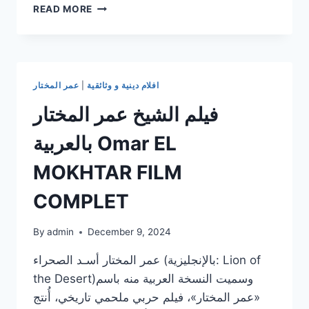
ما
READ MORE
هي
مطالب
وامنيات
اهل
النار
افلام دينية و وثائقية
|
عمر المختار
بعد
عذاب
فيلم الشيخ عمر المختار
طويل
لأهل
بالعربية Omar EL
النار
في
MOKHTAR FILM
النار
(والعياذ
COMPLET
بالله)
لا
By
admin
December 9, 2024
نعلم
…
عمر المختار أسـد الصحراء (بالإنجليزية: Lion of
the Desert)‏ وسميت النسخة العربية منه باسم
«عمر المختار»، فيلم حربي ملحمي تاريخي، أُنتج