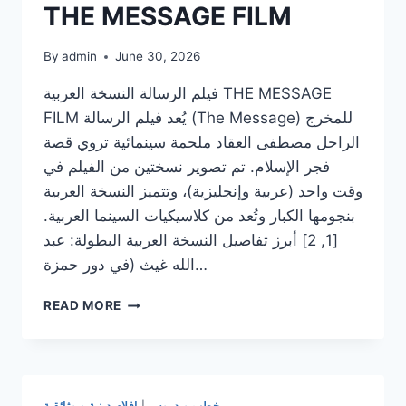
THE MESSAGE FILM
By
admin
June 30, 2026
فيلم الرسالة النسخة العربية THE MESSAGE
FILM يُعد فيلم الرسالة (The Message) للمخرج
الراحل مصطفى العقاد ملحمة سينمائية تروي قصة
فجر الإسلام. تم تصوير نسختين من الفيلم في
وقت واحد (عربية وإنجليزية)، وتتميز النسخة العربية
بنجومها الكبار وتُعد من كلاسيكيات السينما العربية.
[1, 2] أبرز تفاصيل النسخة العربية البطولة: عبد
الله غيث (في دور حمزة…
فيلم
READ MORE
الرسالة
النسخة
العربية
THE
MESSAGE
خطب و دروس
|
افلام دينية و وثائقية