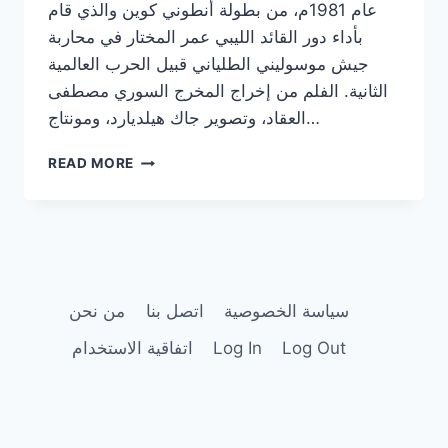
عام 1981م، من بطولة أنطوني كوين والذي قام
بأداء دور القائد الليبي عمر المختار في محاربة
جيش موسوليني الطلياني قبيل الحرب العالمية
الثانية. الفلم من إخراج المخرج السوري مصطفى
العقاد، وتصوير جاك هيلديارد، ومونتاج…
فيلم
READ MORE
الشيخ
عمر
المختار
بالعربية
OMAR
EL
MOKHTAR
سياسة الخصوصية
اتصل بنا
من نحن
FILM
Log Out
Log In
اتفاقية الاستخدام
COMPLET